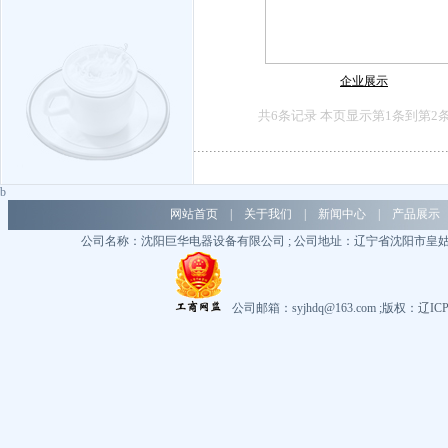
企业展示
共
6
条记录 本页显示第
1
条到第
2
b
网站首页
|
关于我们
|
新闻中心
|
产品展示
公司名称：沈阳巨华电器设备有限公司 ; 公司地址：辽宁省沈阳市皇姑区宁山西路
公司邮箱：syjhdq@163.com ;版权：
辽ICP