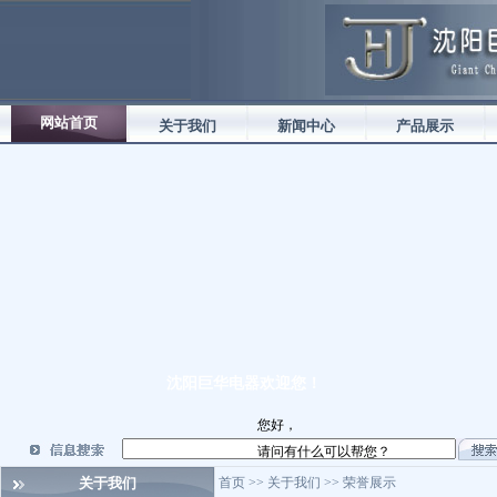
网站首页
关于我们
新闻中心
产品展示
沈阳巨华电器欢迎您！
您好，
请问有什么可以帮您？
关于我们
首页 >> 关于我们 >> 荣誉展示