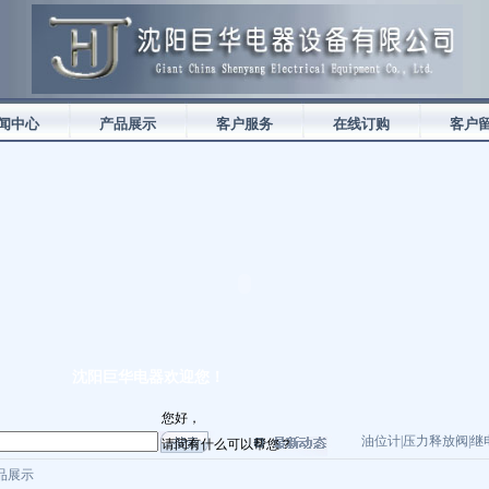
闻中心
产品展示
客户服务
在线订购
客户
沈阳巨华电器欢迎您！
您好，
油位计|压力释放阀|继电
请问有什么可以帮您？
产品展示